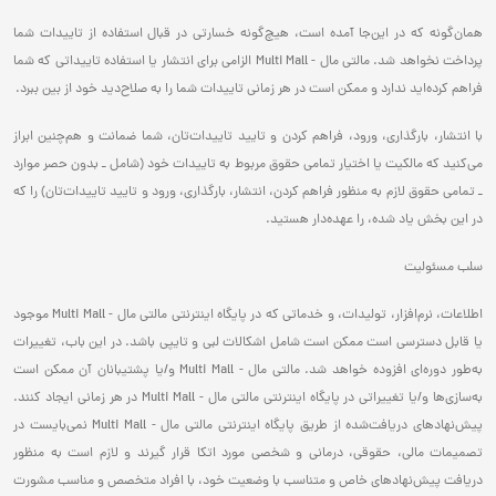
همان‌گونه که در این‌جا آمده است، هیچ‌گونه خسارتی در قبال استفاده از تاییدات شما
پرداخت نخواهد شد. مالتی مال - Multi Mall الزامی برای انتشار یا استفاده تاییداتی که شما
فراهم کرده‌اید ندارد و ممکن است در هر زمانی تاییدات شما را به صلاح‌دید خود از بین ببرد.
با انتشار، بارگذاری، ورود، فراهم کردن و تایید تاییدات‌تان، شما ضمانت و هم‌چنین ابراز
می‌کنید که مالکیت یا اختیار تمامی حقوق مربوط به تاییدات خود (شامل ـ بدون حصر موارد
ـ تمامی حقوق لازم به منظور فراهم کردن، انتشار، بارگذاری، ورود و تایید تاییدات‌تان) را که
در این بخش یاد شده، را عهده‌دار هستید.
سلب مسئولیت
اطلاعات، نرم‌افزار، تولیدات، و خدماتی که در پایگاه اینترنتی مالتی مال - Multi Mall موجود
یا قابل دسترسی است ممکن است شامل اشکالات لبی و تایپی باشد. در این باب، تغییرات
به‌طور دوره‌ای افزوده خواهد شد. مالتی مال - Multi Mall و/یا پشتیبانان آن ممکن است
به‌سازی‌ها و/یا تغییراتی در پایگاه اینترنتی مالتی مال - Multi Mall در هر زمانی ایجاد کنند.
پیش‌نهادهای دریافت‌شده از طریق پایگاه اینترنتی مالتی مال - Multi Mall نمی‌بایست در
تصمیمات مالی، حقوقی، درمانی و شخصی مورد اتکا قرار گیرند و لازم است به منظور
دریافت پیش‌نهادهای خاص و متناسب با وضعیت خود، با افراد متخصص و مناسب مشورت