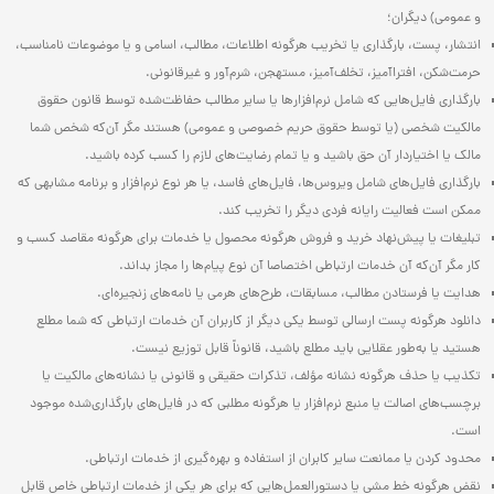
و عمومی) دیگران؛
انتشار، پست، بارگذاری یا تخریب هرگونه اطلاعات، مطالب، اسامی و یا موضوعات نامناسب،
حرمت‌شکن، افتراآمیز، تخلف‌آمیز، مستهجن، شرم‌آور و غیرقانونی.
بارگذاری فایل‌هایی که شامل نرم‌افزارها یا سایر مطالب حفاظت‌شده توسط قانون حقوق
مالکیت شخصی (یا توسط حقوق حریم خصوصی و عمومی) هستند مگر آن‌که شخص شما
مالک یا اختیاردار آن حق باشید و یا تمام رضایت‌های لازم را کسب کرده باشید.
بارگذاری فایل‌های شامل ویروس‌ها، فایل‌های فاسد، یا هر نوع نرم‌افزار و برنامه مشابهی که
ممکن است فعالیت رایانه فردی دیگر را تخریب کند.
تبلیغات یا پیش‌نهاد خرید و فروش هرگونه محصول یا خدمات برای هرگونه مقاصد کسب و
کار مگر آن‌که آن خدمات ارتباطی اختصاصا آن نوع پیام‌ها را مجاز بداند.
هدایت یا فرستادن مطالب، مسابقات، طرح‌های هرمی یا نامه‌های زنجیره‌ای.
دانلود هرگونه پست ارسالی توسط یکی دیگر از کاربران آن خدمات ارتباطی که شما مطلع
هستید یا به‌طور عقلایی باید مطلع باشید، قانوناً قابل توزیع نیست.
تکذیب یا حذف هرگونه نشانه مؤلف، تذکرات حقیقی و قانونی یا نشانه‌های مالکیت یا
برچسب‌های اصالت یا منبع نرم‌افزار یا هرگونه مطلبی که در فایل‌های بارگذاری‌شده موجود
است.
محدود کردن یا ممانعت سایر کابران از استفاده و بهره‌گیری از خدمات ارتباطی.
نقض هرگونه خط مشی یا دستورالعمل‌هایی که برای هر یکی از خدمات ارتباطی خاص قابل