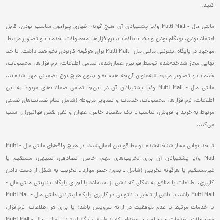
کنید.
مالتی مال - Multi Mall و/یا پشتیبانان آن هیچ گونه اظهاری پیرامون مناسب بودن، قابل
اعتماد بودن، بهنگام بودن و دقت اطلاعات، نرم‌افزارها، محصولات، خدمات و تصاویر مرتبط ِ
موجود در پایگاه اینترنتی مالتی مال - Multi Mall برای هرگونه کاربردی نخواهند داشت. تا حد
نهایی مجاز شناخته‌شده توسط قوانین اعمال‌شده، تمامی اطلاعات، نرم‌افزارها، محصولات،
خدمات و تصاویر مرتبط «به‌عنوان آن‌چه هست» و بدون هیچ نوع تضمینی مهیا شده‌اند.
مالتی مال - Multi Mall و/یا پشتیبانان آن در این‌جا تمامی ضمانت‌های مربوط به این
اطلاعات، نرم‌افزارها، محصولات، خدمات و تصاویر مربوطه (شامل تمام ضمانت‌های ضمنی
مربوط به خرید و فروش، تناسب با یک مقصود خاص، عنوان و نفی نقض قوانین) را سلب
می‌کند.
تا حد نهایی مجاز شناخته‌شده توسط قوانین اعمال‌شده، در هیچ واقعه‌ای مالتی مال - Multi
Mall و/یا پشتیبانان آن برای تخریب‌های مهم، خاص، تصادفی، تنبیهی، مستقیم یا
غیرمستقیم یا هرگونه تخریبی (شامل ـ بدون حصر موارد ـ تخریب به شکل از دست دادن
کاربری، اطلاعات یا منافع به شکلی که ناشی از استفاده یا اجرای پایگاه اینترنتی مالتی مال -
Multi Mall باشد یا ناشی از تاخیر یا ناتوانی در کاربری پایگاه اینترنتی مالتی مال - Multi Mall
یا خدمات مرتبط یا عدم موفقیت در ارائه سرویس باشد؛ یا برای هر اطلاعات، نرم‌افزار،
محصولات، خدمات و تصاویر مربوطه‌ای که از طریق پایگاه‌ اینترنتی مالتی مال - Multi Mall