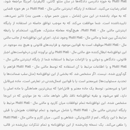
Multi Mall به حوزه دادرسی دادگاه‌ها در سان متئو کانتی، کالیفرنیا، آمریکا مراجعه شود،
اعلام رضایت می‌کنید. استفاده از پایگاه اینترنتی مالتی مال - Multi Mall در هر حوزه قضایی
که به مواد یادشده در این متن (شامل ـ بدون حصر موارد ـ همین بند) تاثیر نمی‌دهد،
تاییدناشده است. شما موافقت می‌کند که به موجب توافق حاصله در استفاده از پایگاه
اینترنتی مالتی مال - Multi Mall، هیچ‌گونه معامله مشترک، هم‌کاری، استخدام یا رابطه
نمایندگی بین شما و مالتی مال - Multi Mall وجود ندارد. اجرای این توافق‌نامه از جانب مالتی
مال - Multi Mall موقوف است به قوانین موجود و فرایند‌های قانونی و هیچ بند موجود در
این توافق‌نامه ابطال‌کننده حق مالتی مال - Multi Mall برای برآورده کردن درخواست‌های اجبار
قانونی، دادگاهی و دولتی و یا الزامات مرتبط با استفاده شما از پایگاه اینترنتی مالتی مال -
Multi Mall و یا اطلاعات مرتبط با آن استفاده که توسط مالتی مال - Multi Mall فراهم‌ یا
گردآوری شده، نیست. اگر مشخص شد که بخشی از این توافق‌نامه (مثل سلب ضمانت‌ها یا
تحدید مسئولیت‌ها) غیرمعتبر است یا با قوانین اعمال‌شدنی در تعارض است، ماده غیرقابل
اجرا و غیرمعتبر، توسط یک ماده معتبر و قابل‌اجرا که بیش‌ترین هماهنگی با ماده اصلی را
دارد، لغو می‌شود و بقیه توافق‌نامه نافذ باقی خواهد ماند. به جز مواردی که در این‌جا
مشخص شده، این توافق‌نامه تمام توافقات میان کاربرد و مالتی مال - Multi Mall مرتبط با
پایگاه اینترنتی مالتی مال - Multi Mall را شامل می‌شود و تمام توافقات هم‌زمان یا قبلی
مرتبط با این پایگاه ـ اعم از الکترونیکی، شفاهی و کتبی ـ میان کاربر و مالتی مال - Multi Mall
را ملغی می‌کند. یک نسخه‌ چاپ‌شده از این توافق‌نامه و تمام تذکرات بیان‌شده در قالب