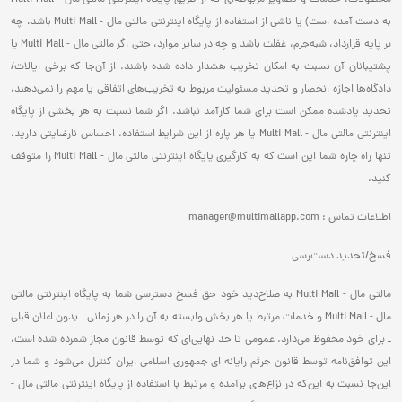
به دست آمده است) یا ناشی از استفاده از پایگاه اینترنتی مالتی مال - Multi Mall باشد، چه
بر پایه قرارداد، شبه‌جرم، غفلت باشد و چه در سایر موارد، حتی اگر مالتی مال - Multi Mall یا
پشتیبانان آن نسبت به امکان تخریب هشدار داده شده باشند. از آن‌جا که برخی ایالات/
دادگاه‌ها اجازه انحصار و تحدید مسئولیت مربوط به تخریب‌های اتفاقی یا مهم را نمی‌دهند،
تحدید یادشده ممکن است برای شما کارآمد نباشد. اگر شما نسبت به هر بخشی از پایگاه
اینترنتی مالتی مال - Multi Mall یا هر پاره از این شرایط استفاده، احساس نارضایتی دارید،
تنها راه چاره شما این است که به کارگیری پایگاه اینترنتی مالتی مال - Multi Mall را متوقف
کنید.
اطلاعات تماس : manager@multimallapp.com
فسخ/تحدید دست‌رسی
مالتی مال - Multi Mall به صلاح‌دید خود حق فسخ دسترسی شما به پایگاه اینترنتی مالتی
مال - Multi Mall و خدمات مرتبط یا هر بخش وابسته به آن را در هر زمانی ـ بدون اعلان قبلی
ـ برای خود محفوظ می‌دارد. عمومی تا حد نهایی‌ای که توسط قانون مجاز شمرده شده است،
این توافق‌نامه توسط قانون جرئم رایانه ای جمهوری اسلامی ایران کنترل می‌شود و شما در
این‌جا نسبت به این‌که در نزاع‌های برآمده و مرتبط با استفاده از پایگاه اینترنتی مالتی مال -