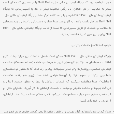
مجاز نخواهید بود که پایگاه اینترنتی مالتی مال - Multi Mall را در مسیری که ممکن است
منجر به تخریب، از کار افتادن، بالا رفتن ترافیک بیش از حد یا آسیب‌رسانی به پایگاه
اینترنتی مالتی مال - Multi Mall شود و یا با استفاده دیگر اعضا از پایگاه اینترنتی مالتی مال -
Multi Mall تداخل داشته باشد، به کار ببرید. شما مجاز به دست‌یابی یا تلاش برای دست‌یابی
به مطالب و اطلاعات از طریق مسیرهایی که عمدا از جانب پایگاه اینترنتی مالتی مال - Multi
Mall برای چنین امری تعبیه نشده، نیستید.
شرایط استفاده از خدمات ارتباطی
پایگاه اینترنتی مالتی مال - Multi Mall ممکن است شامل خدمات این موارد باشد: تابلو
اعلانات، محیط‌های چت (گپ)، گروه‌های خبری، فروم‌ها، اجتماعات (Communities)، صفحات
اینترنتی شخصی، روزشمارها و/یا سایر تسهیلات پیام و ارتباطات که به‌منظور توانمندسازی
شما برای ارتباط با عموم افراد یا گروه‌ها طراحی شده است (روی هم رفته: «خدمات
ارتباطی»). شما موافقت می‌کنید که خدمات ارتباطی را تنها به منظور پست، ارسال و
دریافت پیام‌ها و مطالب حقیقی و مرتبط با خدمات ارتباطی به کار گیرید. به‌عنوان مثال، و
البته نه به منظور حصر موارد، شما موافقت می‌کنید که به هنگام استفاده از خدمات ارتباطی،
از موارد زیر خودداری کنید:
بدنام کردن، سوء‌استفاده، آزار، تهدید و یا نقض حقوق قانونی (مانند حقوق حریم خصوصی