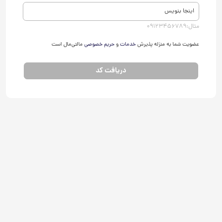
مثال:09123456789
عضویت شما به منزله پذیرش
خدمات
و
حریم خصوصی
مالتی‌مال است
دریافت کد