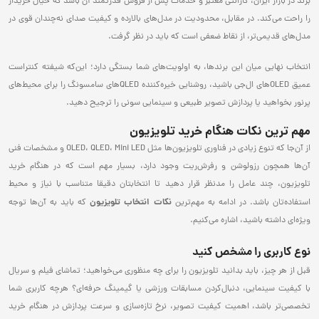
برند در بازار ایران، گارانتی معتبر و خدمات پس از فروش قدرتمند آن باشد که خیال خریدار
را راحت می‌کند. در مقابل، محدودیت در مدل‌های بالارده و کیفیت صدای نه‌چندان قوی در
مدل‌های قدیمی‌تر، از نقاط ضعفی است که باید در نظر گرفت.
انتخاب نهایی میان این برندها، به اولویت‌های شما بستگی دارد؛ این‌که شیفته کنتراست
عمیق OLEDهای ال‌جی باشید، روشنایی خیره‌کننده QLEDهای سامسونگ را برای محیط‌های
پرنور بخواهید یا پردازش تصویر طبیعی و سینمایی سونی را ترجیح دهید.
مهم‌ ترین نکات هنگام خرید تلویزیون
از آن‌جا که تنوع زیادی در فناوری تلویزیون‌ها مثل OLED، QLED، Mini LED و مشخصات فنی
آن‌ها همچون رزولوشن و رفرش‌ریت وجود دارد، بسیار مهم است که در هنگام خرید
تلویزیون، چند عامل را مدنظر قرار دهید تا انتخابتان دقیقا متناسب با نیاز و محیط
نکات انتخاب تلویزیون
استفاده‌تان باشد. در ادامه به مهم‌ترین
که باید به آن‌ها توجه
ویژه‌ای داشته باشید، اشاره می‌کنیم.
نوع کاربری را مشخص کنید
قبل از هر چیز، باید بدانید تلویزیون را برای چه منظوری می‌خواهید؛ تماشای فیلم و سریال
با کیفیت سینمایی، دنبال‌کردن مسابقات ورزشی یا گیمینگ حرفه‌ای؟ هرچه کاربری شما
تخصصی‌تر باشد، اهمیت کیفیت تصویر، نرخ تازه‌سازی و سرعت پردازش در هنگام خرید