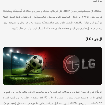
می‌دهد.
استفاده از سیستم‌عامل روان Tizen، طراحی‌های باریک و مدرن و امکانات گیمینگ پیشرفته
در مدل‌های 2025 این برند، جذابیت تلویزیون‌های سامسونگ را دوچندان کرده است. البته
در کنار این مزایا، بالابودن قیمت تلویزیون سامسونگ نسبت به برخی رقبا و مصرف انرژی
بیشتر در مدل‌های پرچم‌دار، از جمله مواردی است که قبل از خرید باید در نظر بگیرید.
ال‌جی (LG)
جایگاه دوم در میان بهترین برندهای خارجی، به برند محبوب ال‌جی تعلق دارد. این کمپانی
کره‌ای با در دست‌داشتن بیش از نیمی از بازار (۵۲.۴ درصد)، حکمران بی‌رقیب قلمرو
OLEDهاست. پنل‌های OLED ال‌‌جی به‌دلیل پیکسل‌هایی با نوردهی مستقل (خودنورده)،