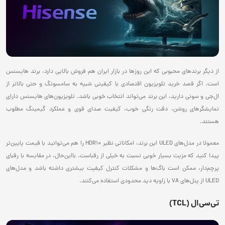
از دیگر برندهای محبوبی که این روزها در بازار ایران هم فروش بالایی دارد، برند هایسنس
است. اگر قصد خرید تلویزیون اقتصادی با کیفیتی شبیه به سامسونگ و حتی بالاتر از
ال‌جی و سونی دارید، این برند می‌تواند انتخاب خوبی باشد. تلویزیون‌های هایسنس دارای
نمایشگرهای روشن، دقت رنگی خوب، کیفیت صدای قوی و عملکرد گیمینگ مطلوب
هستند.
معمولا در مدل‌های ULED این برند، امکاناتی نظیر HDR10 را هم می‌توانید با قیمت پایین‌تر
پیدا کنید که مزیت بسیار خوبی نسبت به خیلی از رقباست. بااین‌حال، در مقایسه با رقبای
پرچم‌دار، ممکن است باگ‌ها و مشکلات کنترل کیفیت بیشتری داشته باشد و مدل‌های
ULED از پنل‌های VA با زاویه دید محدودی استفاده می‌کنند.
تی‌سی‌ال (TCL)