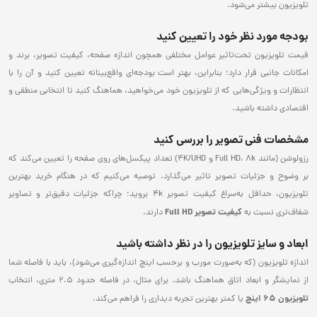
تلویزیون بیشتر می‌شود.
بودجه مورد نظر خود را تعیین کنید
قیمت تلویزیون تحت‌تاثیر عوامل مختلفی همچون اندازه صفحه، کیفیت تصویر، برند و
امکانات جانبی قرار دارد؛ بنابراین، بهتر است بودجه‌ای واقع‌بینانه تعیین کنید و آن را با
انتظارات و ویژگی‌هایی که از تلویزیون خود می‌خواهید، هماهنگ کنید تا انتخابی منطقی و
اقتصادی داشته باشید.
مشخصات فنی تصویر را بررسی کنید
رزولوشن (مانند Full HD، 8k و 4K/UHD) تعداد پیکسل‌های روی صفحه را تعیین می‌کند که
بر وضوح و جزئیات تصویر تاثیر می‌گذارد. توصیه می‌کنیم که در هنگام خرید بهترین
تلویزیون، حداقل به‌سراغ کیفیت تصویر 4k بروید؛ چراکه جزئیات دقیق‌تر و تصاویر
کیفیت تصویر
Full HD
شفاف‌تری نسبت به
دارند.
ابعاد و سایز تلویزیون را در نظر داشته باشید
اندازه تلویزیون (که به‌صورت مورب و برحسب اینچ اندازه‌گیری می‌شود)، باید با فاصله شما
از نمایشگر و ابعاد اتاق هماهنگ باشد. برای مثال، در فاصله حدود 2.5 متری، انتخاب
تلویزیون 65 اینچ
یا کمتر بهترین تجربه دیداری را فراهم می‌کند.