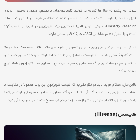
سونی به پشتوانه سال‌ها تجربه در تولید تلویزیون‌های پریمیوم، همواره به‌عنوان برندی
قابل اعتماد با طراحی شیک و کیفیت تصویر زنده شناخته می‌شود. بر اساس تحقیقات
LifeStory Research، سونی عنوان قابل‌اعتمادترین برند تلویزیون در آمریکا را کسب کرده
است و با امتیاز 80 در شاخص ASCI، جایگاه قدرتمندی دارد.
تمرکز اصلی این برند ژاپنی روی پردازش تصویر پیشرفته‌ای مانند Cognitive Processor XR
است که رنگ‌هایی طبیعی، کنتراست متعادل و جزئیات دقیق ارائه می‌دهد؛ و این کیفیت را
تلویزیون ۵۵ اینچ
می‌توان هم در سایزهای بزرگ سینمایی و هم در ابعاد پرطرفداری مثل
مشاهده کرد.
بااین‌حال، هنگام خرید باید در نظر بگیرید که قیمت تلویزیون این برند معمولا در مقایسه با
رقبایی مثل ال‌‌جی و سامسونگ، گران‌تر است و گزینه‌های اقتصادی محدودتری ارائه می‌کند؛
به همین دلیل، انتخاب نهایی بیش از هرچیز به بودجه و سطح انتظار خریدار بستگی دارد.
هایسنس (Hisense)