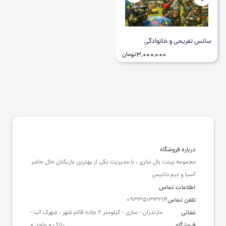
سانس تفریحی و خانوادگی
3,000,000
تومان
درباره فروشگاه
مجموعه پینت بال ساری ، با مدیریت یکی از بهترین بازیکنان حال حاضر
آسیا و تیم داتیس
اطلاعات تماس
تلفن تماس
09335133214
نشانی
مازندران - ساری - کیلومتر 2 جاده قائم شهر ، شهرک آب -
فروشگاه
پلاک 0 واحد 0