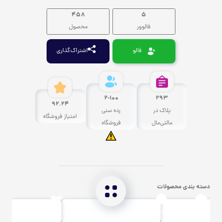
458
5
فالوور
محصول
فالو
اشتراک‌گذاری
2-100
293
92.24
پلاک در
رده سنی
امتیاز فروشگاه
مالتی‌مال
فروشگاه
دسته بندی محصولات
خانه
جستجو
ثبت فروشگاه