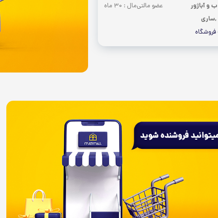
 و آباژور
عضو مالتی‌مال : 30 ماه
 ,ساری
 فروشگاه