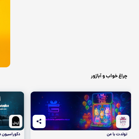
چراغ خواب و آباژور
تولدت با من
دکوراسیون د