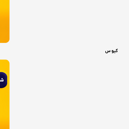
کیو س