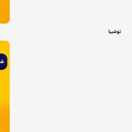
توشیبا