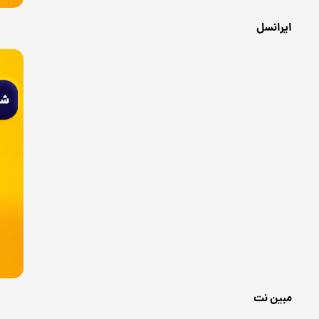
ایرانسل
مبین نت