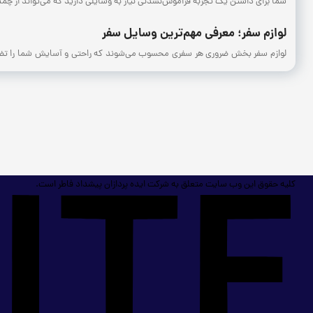
شما برای داشتن یک تجربه فراموش‌نشدنی نیاز به وسایلی دارید که می‌تواند از چمدان
لوازم سفر؛ معرفی مهم‌ترین وسایل سفر
لوازم سفر بخش ضروری هر سفری محسوب می‌شوند که راحتی و آسایش شما را تضمین 
همه این موارد می‌توانند تجربه سفر شما را بهبود بخشند. اما وقتی نوبت به کمپینگ م
ابزار
کمپینگ
مخصوص اتراق
برای یک کمپینگ راحت و لذت‌بخش، داشتن لوازم اتراق مناسب ضروری است. این لوازم 
چادر:
محافظی در برابر باد و باران (که باید سبک، مقاوم و در عین ‌حال دارای قاب
کیسه‌خواب:
تضمین‌کننده‌ یک خواب راحت در هر شرایط آب‌و‌هوایی.
کلیه حقوق این وب سایت متعلق به شرکت ایده پردازان پیشداد فاطر است.
زیرانداز:
وسیله‌ای محافظتی دربرابر سرما و رطوبت زمین.
ابزار کمپینگ بهداشتی
بهداشت شخصی در کمپینگ اهمیت زیادی دارد. برخی از مهم‌ترین لوازم از این دسته‌بن
دوش قابل حمل:
برای حفظ تمیزی بدن در محیط‌های بدون دسترسی به آب.
دستمال‌های مرطوب:
جایگزینی سریع و آسان برای شست‌وشو.